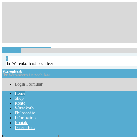
Login Formular
Ihr Warenkorb ist noch leer.
Warenkorb
×
Ihr Warenkorb ist noch leer.
Warenkorb
Ihr Warenkorb ist noch leer.
Login Formular
Home
Shop
Konto
Warenkorb
Philosophie
Informationen
Kontakt
Datenschutz