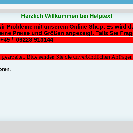
Herzlich Willkommen bei Helptex!
ir Probleme mit unserem Online Shop. Es wird da
eine Preise und Größen angezeigt. Falls Sie Frag
n Fax: +49 / 06228 91314
gearbeitet. Bitte senden Sie die unverbindlichen Anfrage
ren. 