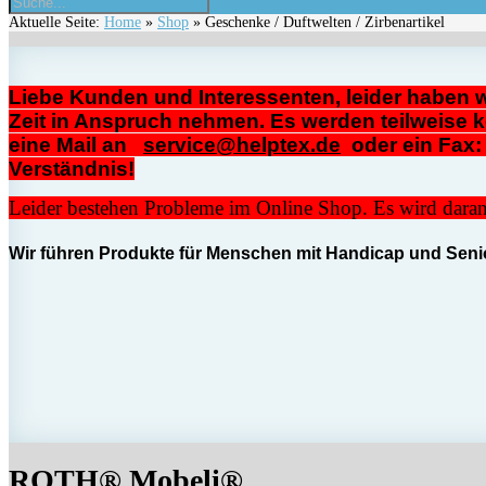
Aktuelle Seite:
Home
»
Shop
»
Geschenke / Duftwelten / Zirbenartikel
Liebe Kunden und Interessenten, leider haben w
Zeit in Anspruch nehmen. Es werden teilweise k
eine Mail an
service@helptex.de
oder ei
Verständnis!
Leider bestehen Probleme im Online Shop. Es wird daran 
Wir führen Produkte für Menschen mit Handicap und Senio
ROTH® Mobeli®