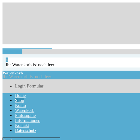
Login Formular
Ihr Warenkorb ist noch leer.
Warenkorb
×
Ihr Warenkorb ist noch leer.
Warenkorb
Ihr Warenkorb ist noch leer.
Login Formular
Home
Shop
Konto
Warenkorb
Philosophie
Informationen
Kontakt
Datenschutz