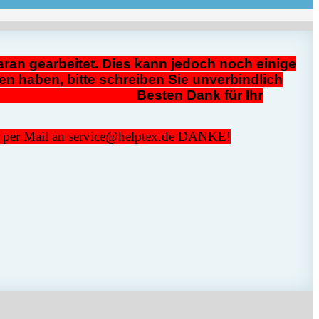
ran gearbeitet. Dies kann jedoch noch einige
en haben, bitte schreiben Sie unverbindlich
4 Besten Dank für Ihr
n per Mail an
service@helptex.de
DANKE!