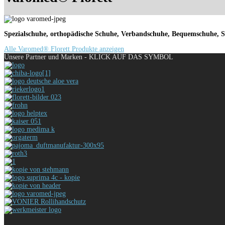
Spezialschuhe, orthopädische Schuhe, Verbandschuhe, Bequemschuhe, St
Alle Varomed® Florett Produkte anzeigen
Unsere Partner und Marken - KLICK AUF DAS SYMBOL