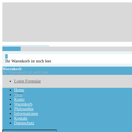
Login Formular
Ihr Warenkorb ist noch leer.
Warenkorb
×
Ihr Warenkorb ist noch leer.
Warenkorb
Ihr Warenkorb ist noch leer.
Login Formular
Home
Shop
Konto
Warenkorb
Philosophie
Informationen
Kontakt
Datenschutz