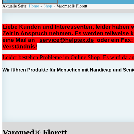
Aktuelle Seite:
Home
»
Shop
»
Varomed® Florett
Liebe Kunden und Interessenten, leider haben w
Zeit in Anspruch nehmen. Es werden teilweise k
eine Mail an
service@helptex.de
oder ei
Verständnis!
Leider bestehen Probleme im Online Shop. Es wird daran 
Wir führen Produkte für Menschen mit Handicap und Senio
Varomed® Florett