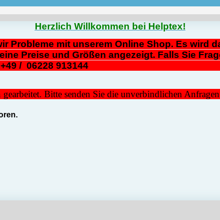
Herzlich Willkommen bei Helptex!
ir Probleme mit unserem Online Shop. Es wird da
eine Preise und Größen angezeigt. Falls Sie Frag
n Fax: +49 / 06228 91314
gearbeitet. Bitte senden Sie die unverbindlichen Anfrage
ren. 