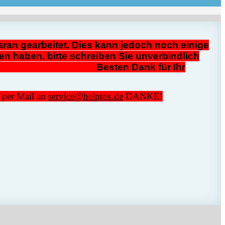
ran gearbeitet. Dies kann jedoch noch einige
en haben, bitte schreiben Sie unverbindlich
4 Besten Dank für Ihr
n per Mail an
service@helptex.de
DANKE!