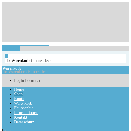
Login Formular
Ihr Warenkorb ist noch leer.
Warenkorb
×
Ihr Warenkorb ist noch leer.
Warenkorb
Ihr Warenkorb ist noch leer.
Login Formular
Home
Shop
Konto
Warenkorb
Philosophie
Informationen
Kontakt
Datenschutz